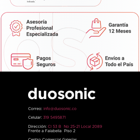
Correo:
info@duosonic.co
Celular:
319 5495871
Dirección:
Cl 53 B No 25-21 Local 2089
Frente a Falabella Piso 2
Centro Comercial Galerías