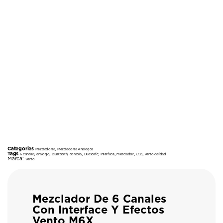
Categories
,
Mezcladores
Mezcladores Analogos
Tags
,
,
,
,
,
,
,
,
6 canales
análogo
Bluetooth
consola
Duosonic
Interface
mezclador
USB
vento calidad
Marca:
Vento
Mezclador De 6 Canales
Con Interface Y Efectos
Vento M6X