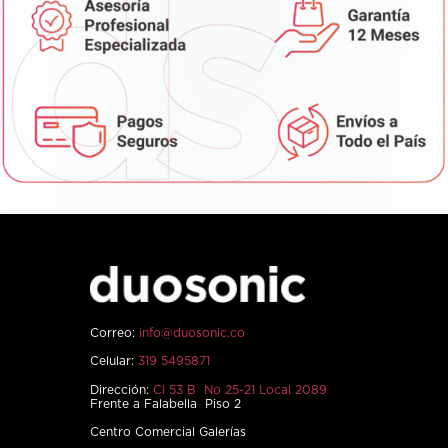
Correo:
info@duosonic.co
Celular:
319 5495871
Dirección:
Cl 53 B No 25-21 Local 2089
Frente a Falabella Piso 2
Centro Comercial Galerías