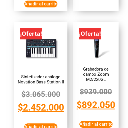
Añadir al carrito
¡Oferta!
¡Oferta!
Grabadora de
campo Zoom
Sintetizador análogo
M2/220GL
Novation Bass Station II
$
939.000
$
3.065.000
$
892.050
$
2.452.000
Añadir al carrito
Añadir al carrito