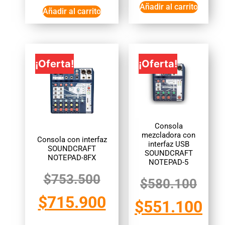
Añadir al carrito
Añadir al carrito
¡Oferta!
¡Oferta!
Consola
mezcladora con
Consola con interfaz
interfaz USB
SOUNDCRAFT
SOUNDCRAFT
NOTEPAD-8FX
NOTEPAD-5
$
753.500
$
580.100
$
715.900
$
551.100