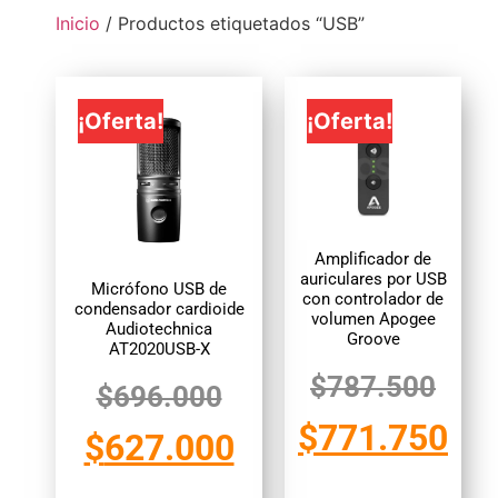
Inicio
/ Productos etiquetados “USB”
¡Oferta!
¡Oferta!
Amplificador de
auriculares por USB
Micrófono USB de
con controlador de
condensador cardioide
volumen Apogee
Audiotechnica
Groove
AT2020USB-X
$
787.500
$
696.000
$
771.750
$
627.000