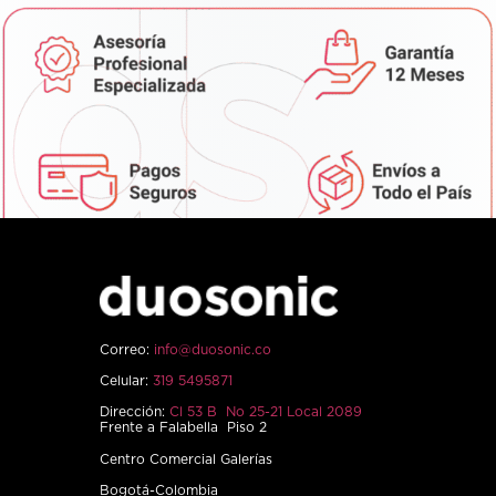
Correo:
info@duosonic.co
Celular:
319 5495871
Dirección:
Cl 53 B No 25-21 Local 2089
Frente a Falabella Piso 2
Centro Comercial Galerías
Bogotá-Colombia