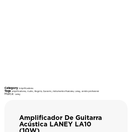
Category
Amplificadores
Tags
,
,
,
,
,
,
amplificadores
Audio
Bogotá
Duosonic
Instrumentos Musicales
Laney
sonido profesional
Marca:
Laney
Amplificador De Guitarra
Acústica LANEY LA10
(10W)