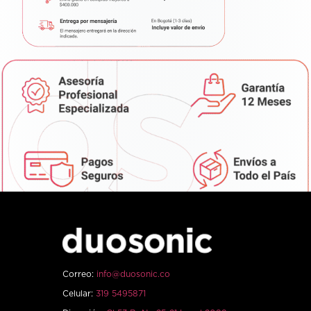
Correo:
info@duosonic.co
Celular:
319 5495871