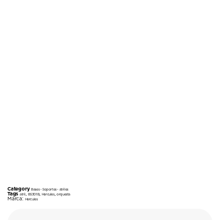
Category
Bases - Soportes - atriles
Tags
,
,
,
atril
BS301B
Hercules
orquesta
Marca:
Hercules