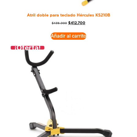
Atril doble para teclado Hércules KS210B
$
412.700
$
439.000
Añadir al carrito
¡Oferta!