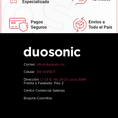
Correo:
info@duosonic.co
Celular:
319 5495871
Dirección:
Cl 53 B No 25-21 Local 2089
Frente a Falabella Piso 2
Centro Comercial Galerías
Bogotá-Colombia