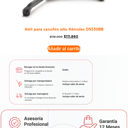
Atril para saxofón alto Hércules DS530BB
$
111.860
$
119.000
Añadir al carrito