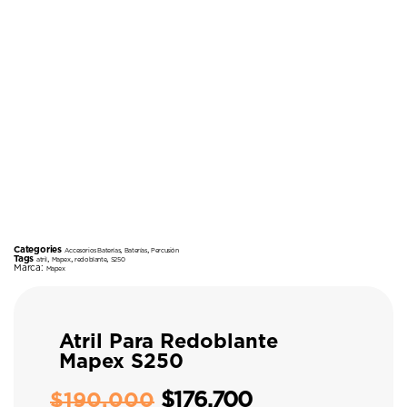
Categories
,
,
Accesorios Baterías
Baterías
Percusión
Tags
,
,
,
atril
Mapex
redoblante
S250
Marca:
Mapex
Atril Para Redoblante
Mapex S250
$
176.700
$
190.000