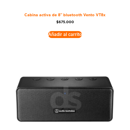
Cabina activa de 8″ bluetooth Vento VT8x
$
675.000
Añadir al carrito