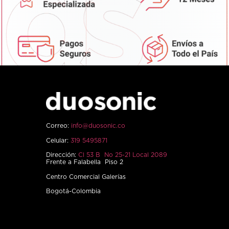
Correo:
info@duosonic.co
Celular:
319 5495871
Dirección:
Cl 53 B No 25-21 Local 2089
Frente a Falabella Piso 2
Centro Comercial Galerías
Bogotá-Colombia