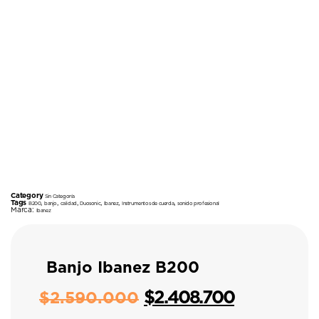
Category
Sin Categoría
Tags
,
,
,
,
,
,
B200
banjo
calidad
Duosonic
Ibanez
Instrumentos de cuerda
sonido profesional
Marca:
Ibanez
Banjo Ibanez B200
$
2.408.700
$
2.590.000