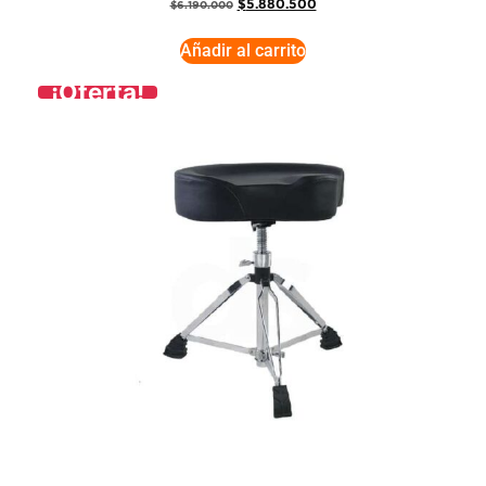
$
5.880.500
$
6.190.000
Añadir al carrito
¡Oferta!