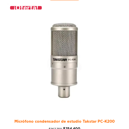
¡Oferta!
Micrófono condensador de estudio Takstar PC-K200
$
254.400
$
267.750