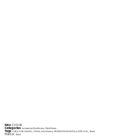
SKU
CVD-B
Categories
,
Accesorios Micrófonos
Micrófonos
Tags
,
,
,
,
CUELLO DE GANSO
CVD-B
microfonos
MICRÓFONOS INSTALACIÓN FIJA
Shure
Marca:
Shure