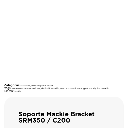
Categories
,
Accesorios
Bases - Soportes - atriles
Tags
,
,
,
,
Almacén Instrumentos Musicales
distribuidor mackie
Instrumentos Musicales Bogotá
mackie
tienda Mackie
Marca:
Mackie
Soporte Mackie Bracket
SRM350 / C200