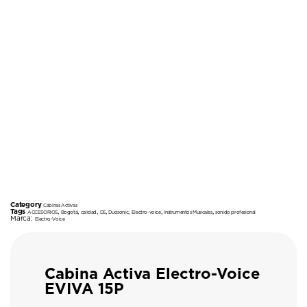
Category
Cabinas Activas
Tags
,
,
,
,
,
,
,
ACCESORIOS
Bogotá
calidad
DS
Duosonic
Electro-voice
Instrumentos Musicales
sonido profesional
Marca:
Electro-Voice
Cabina Activa Electro-Voice
EVIVA 15P