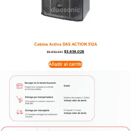
Cabina Activa DAS ACTION 512A
$
5.636.028
$
5.932.661
Añadir al carrito