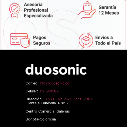
Correo:
info@duosonic.co
Celular:
319 5495871
Dirección:
Cl 53 B No 25-21 Local 2089
Frente a Falabella Piso 2
Centro Comercial Galerías
Bogotá-Colombia