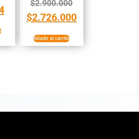
$
2.900.000
4
$
2.726.000
o
Añadir al carrito