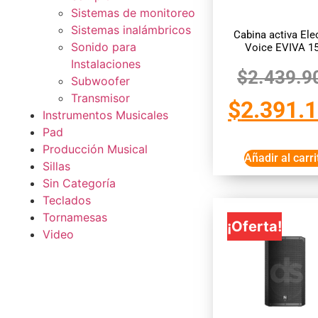
Sistemas de monitoreo
Sistemas inalámbricos
Cabina activa Ele
Sonido para
Voice EVIVA 1
Instalaciones
$
2.439.9
Subwoofer
Transmisor
$
2.391.
Instrumentos Musicales
Pad
Producción Musical
Añadir al carri
Sillas
Sin Categoría
Teclados
Tornamesas
¡Oferta!
Video