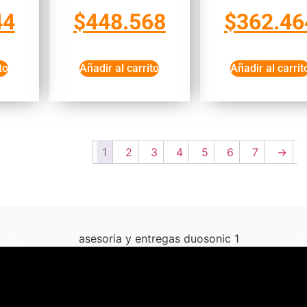
44
$
448.568
$
362.46
to
Añadir al carrito
Añadir al carrit
1
2
3
4
5
6
7
→