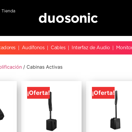
Tienda
cadores
Audífonos
Cables
Interfaz de Audio
Monito
lificación
/ Cabinas Activas
¡Oferta!
¡Oferta!