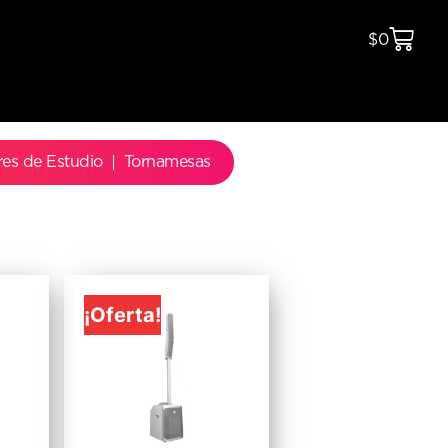
$
0
res de Estudio
Tornamesas
¡Oferta!