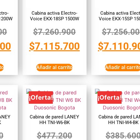
ctro-
Cabina activa Electro-
Cabina activa Elect
 1200W
Voice EKX-18SP 1500W
Voice EKX-15SP 1
00
$
7.260.900
$
7.256.0
600
$
7.115.700
$
7.110.9
to
Añadir al carrito
Añadir al carrit
¡Oferta!
¡Oferta!
LANEY
Cabina de pared LANEY
Cabina de pared L
K
HH TNI-W6-BK
HH TNI-W4-BK
0
$
477.200
$
385.60