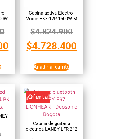
ro-
Cabina activa Electro-
500W
Voice EKX-12P 1500W M
00
$
4.824.900
00
$
4.728.400
o
Añadir al carrito
¡Oferta!
ANEY
Cabina de guitarra
eléctrica LANEY LFR-212
0