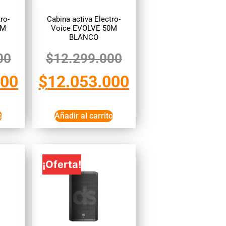
ro-
Cabina activa Electro-
0M
Voice EVOLVE 50M
BLANCO
00
$
12.299.000
000
$
12.053.000
o
Añadir al carrito
¡Oferta!