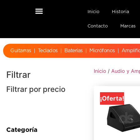
Inicio
Historia
Contacto
Marcas
Guitarras
Teclados
Baterías
Micrófonos
Amplifi
Inicio
/
Audio y Amp
Filtrar
Filtrar por precio
¡Oferta!
Categoría