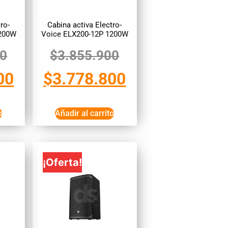
ro-
Cabina activa Electro-
1200W
Voice ELX200-12P 1200W
00
$
3.855.900
00
$
3.778.800
o
Añadir al carrito
¡Oferta!