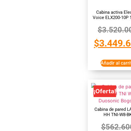
Cabina activa Ele
Voice ELX200-10P
$
3.520.0
$
3.449.
Añadir al carri
¡Oferta!
Cabina de pared 
HH TNI-W8-B
$
562.60