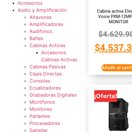
Accesorios
Audio y Amplificación
Cabina activa Ele
Voice PXM-12MP
Altavoces
MONITOR
Amplificadores
Audífonos
$
4.629.9
Bafles
$
4.537.
Cabinas Activas
Accesorios
Cabinas Activas
Cabinas Pasivas
Añadir al carri
Cajas Directas
Consolas
Ecualizadores
Grabadoras Digitales
¡Oferta!
Micrófonos
Monitores
Parlantes
Procesadores
Sampler