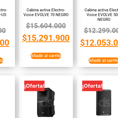
ctro-
Cabina activa Electro-
Cabina activa Elect
-US
Voice EVOLVE 70 NEGRO
Voice EVOLVE 5
NEGRO
$
15.604.000
00
$
12.299.0
$
15.291.900
300
$
12.053.
Añadir al carrito
to
Añadir al carrit
¡Oferta!
¡Oferta!