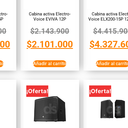
ctro-
Cabina activa Electro-
Cabina activa Elect
5P
Voice EVIVA 12P
Voice ELX200-15P 
00
$
2.143.900
$
4.415.9
100
$
2.101.000
$
4.327.6
to
Añadir al carrito
Añadir al carrit
¡Oferta!
¡Oferta!