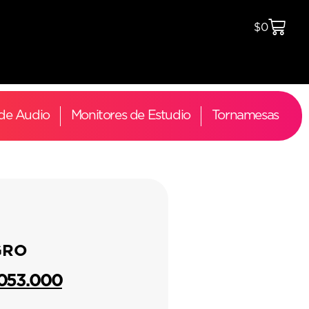
$
0
 de Audio
Monitores de Estudio
Tornamesas
GRO
.053.000