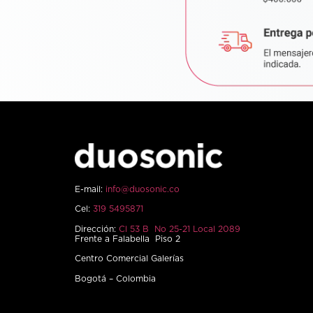
E-mail:
info@duosonic.co
Cel:
319 5495871
Dirección:
Cl 53 B No 25-21 Local 2089
Frente a Falabella Piso 2
Centro Comercial Galerías
Bogotá – Colombia