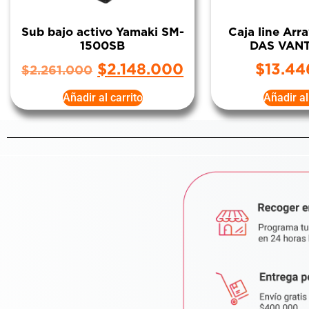
Sub bajo activo Yamaki SM-
Caja line Arr
1500SB
DAS VAN
$
2.148.000
$
13.44
$
2.261.000
Añadir al carrito
Añadir al