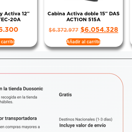
ay Activa 12″
Cabina Activa doble 15″ DAS
TEC-20A
ACTION 515A
6.300
$
6.054.328
$
6.372.977
 carrito
Añadir al carrito