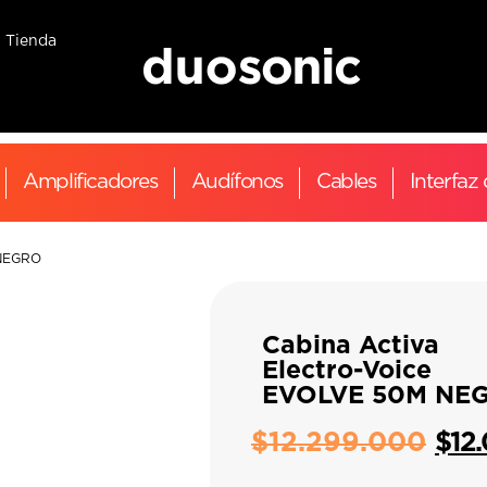
Tienda
Amplificadores
Audífonos
Cables
Interfaz
 NEGRO
Cabina Activa
Electro-Voice
EVOLVE 50M NE
$
12.299.000
$
12