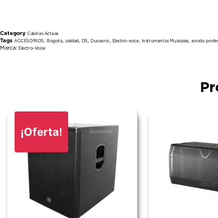
Category
Cabinas Activas
Tags
,
,
,
,
,
,
,
ACCESORIOS
Bogotá
calidad
DS
Duosonic
Electro-voice
Instrumentos Musicales
sonido profes
Marca:
Electro-Voice
Pr
¡Oferta!