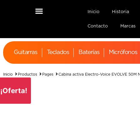
Inicio
Historia
Contacto
Marcas
Guitarras
Teclados
Baterías
Micrófonos
Inicio
Productos
Pages
Cabina activa Electro-Voice EVOLVE 50M
¡Oferta!