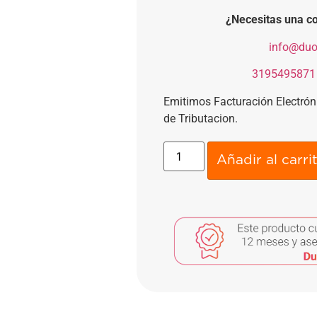
¿Necesitas una co
​
info@duo
​
3195495871
Emitimos Facturación Electró
de Tributacion.
Añadir al carri