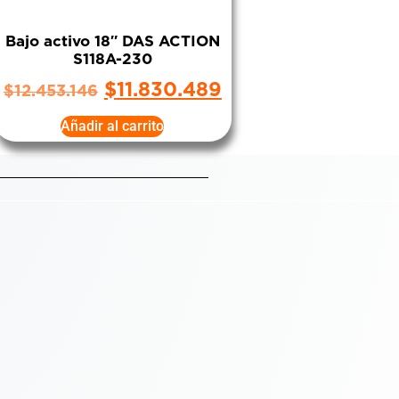
Bajo activo 18″ DAS ACTION
S118A-230
$
11.830.489
$
12.453.146
Añadir al carrito