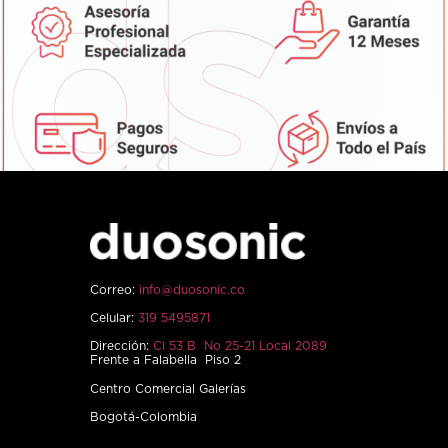
Correo:
info@duosonic.co
Celular:
319 5495871
Dirección:
Cl 53 B No 25-21 Local 2089
Frente a Falabella Piso 2
Centro Comercial Galerías
Bogotá-Colombia