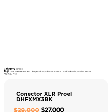
Category
Conector
Tags
,
,
,
,
,
cable Proel DHFXMX3BK
cable profesional
cable XLR 3 metros
conexión de audio
estudios
eventos
Marca:
Proel
Conector XLR Proel
DHFXMX3BK
$
27.000
$
29.000