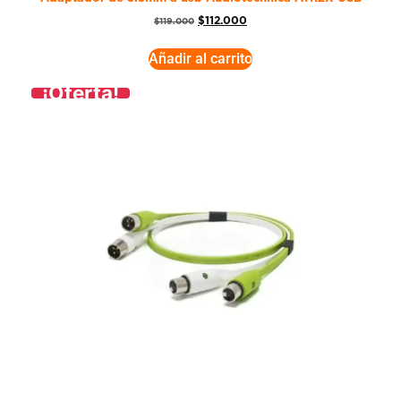
$
112.000
$
119.000
Añadir al carrito
¡Oferta!