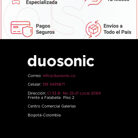
Correo:
info@duosonic.co
Celular:
319 5495871
Dirección:
Cl 53 B No 25-21 Local 2089
Frente a Falabella Piso 2
Centro Comercial Galerías
Bogotá-Colombia