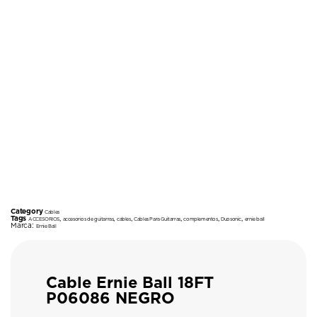
Category
Cables
Tags
,
,
,
,
,
,
ACCESORIOS
accesorios de guitarras
cables
Cables Para Guitarras
complementos
Duosonic
ernie ball
Marca:
Ernie Ball
Cable Ernie Ball 18FT
P06086 NEGRO