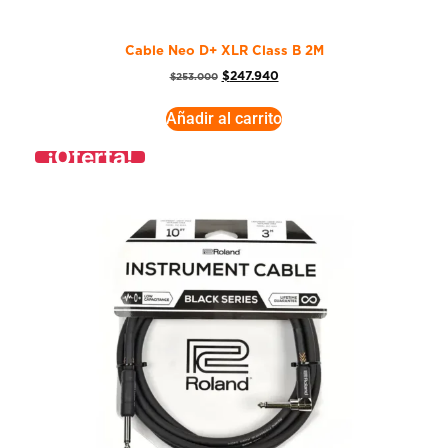
Cable Neo D+ XLR Class B 2M
$
247.940
$
253.000
Añadir al carrito
¡Oferta!