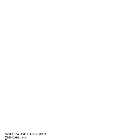
SKU
ORANGE CA037 20FT
Category
Cables