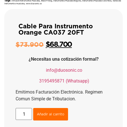
Tags
,
,
,
,
Almacén Instrumentos Musicales
Black Friday
Instrumentos Musicales Bogotá
instrumentos Musicales Colombia
tienda de
,
instrumentos musicales
www.duosonic.co
Cable Para Instrumento
Orange CA037 20FT
$
68.700
$
73.900
¿Necesitas una cotización formal?
​
info@duosonic.co
​
3195495871 (Whatsapp)
Emitimos Facturación Electrónica. Regimen
Comun Simple de Tributacion.
Añadir al carrito