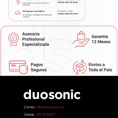
Correo:
info@duosonic.co
Celular:
319 5495871