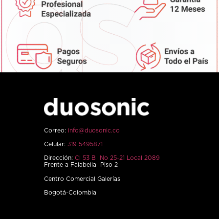
Correo:
info@duosonic.co
Celular:
319 5495871
Dirección:
Cl 53 B No 25-21 Local 2089
Frente a Falabella Piso 2
Centro Comercial Galerías
Bogotá-Colombia