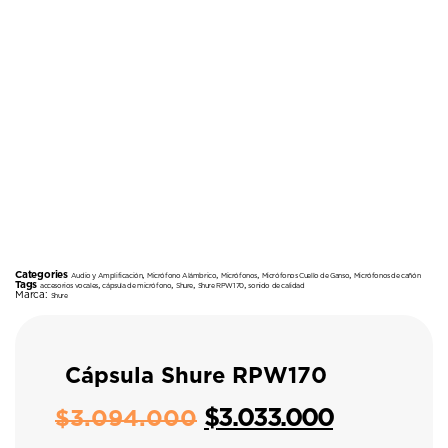
Categories
,
,
,
,
Audio y Amplificación
Micrófono Alámbrico
Micrófonos
Micrófonos Cuello de Ganso
Micrófonos de cañón
Tags
,
,
,
,
accesorios vocales
cápsula de micrófono
Shure
Shure RPW170
sonido de calidad
Marca:
Shure
Cápsula Shure RPW170
$
3.033.000
$
3.094.000