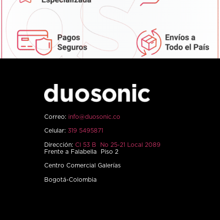
Correo:
info@duosonic.co
Celular:
319 5495871
Dirección:
Cl 53 B No 25-21 Local 2089
Frente a Falabella Piso 2
Centro Comercial Galerías
Bogotá-Colombia