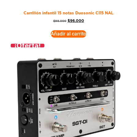
Carrillón infantil 15 notas Duosonic CI15 NAL
$
96.000
$
98.000
Añadir al carrito
¡Oferta!