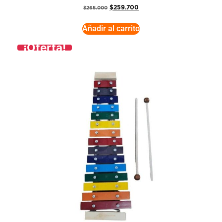
$
259.700
$
265.000
Añadir al carrito
¡Oferta!