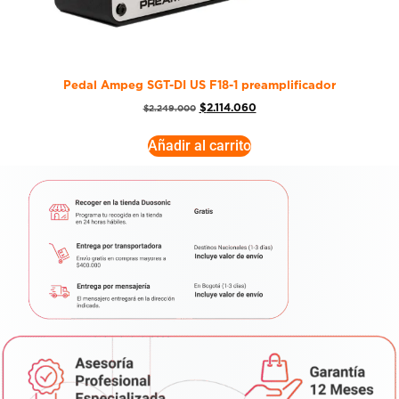
Pedal Ampeg SGT-DI US F18-1 preamplificador
$
2.114.060
$
2.249.000
Añadir al carrito