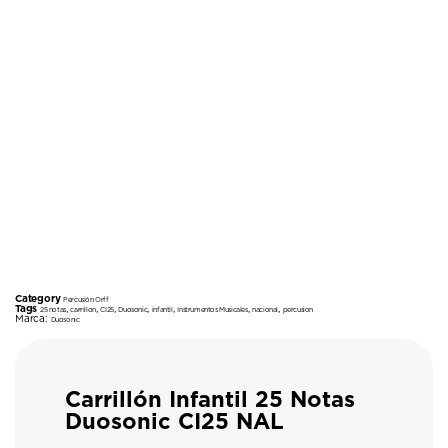
Category
Percusión Orff
Tags
,
,
,
,
,
,
,
25 notas
carrillon
CI25
Duosonic
infantil
Instrumentos Musicales
nacional
percusion
Marca:
Duosonic
Carrillón Infantil 25 Notas
Duosonic CI25 NAL