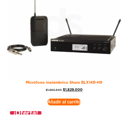
Micrófono inalámbrico Shure BLX14R-H9
$
1.829.000
$
1.865.900
Añadir al carrito
¡Oferta!