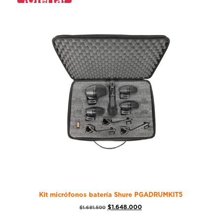
Kit micrófonos batería Shure PGADRUMKIT5
$
1.648.000
$
1.681.500