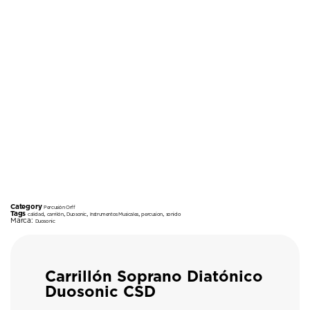
Category
Percusión Orff
Tags
,
,
,
,
,
calidad
carrilón
Duosonic
Instrumentos Musicales
percusion
sonido
Marca:
Duosonic
Carrillón Soprano Diatónico
Duosonic CSD