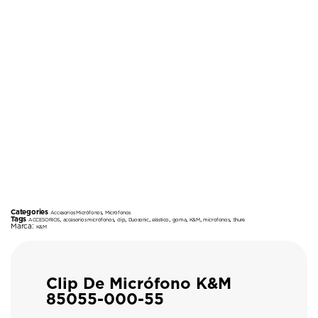
Categories
,
Accesorios Micrófonos
Micrófonos
Tags
,
,
,
,
,
,
,
,
ACCESORIOS
accesorios micrófonos
clip
Duosonic
elástico
goma
K&M
microfonos
Shure
Marca:
K&M
Clip De Micrófono K&M
85055-000-55