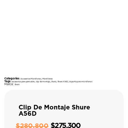
Categories
,
Accesorios Micrófonos
Micrófonos
Tags
,
,
,
,
accesorios para percusión
clip de montaje
Shure
Shure A56D
soporte para micrófonos
Marca:
Shure
Clip De Montaje Shure
A56D
$
275.300
$
280.800