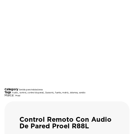
Category
Sonido para Instalaciones
Tags
,
,
,
,
,
,
,
Audio
control
control de pared
Duosonic
fuente
matriz
sistemas
sonido
Marca:
Proel
Control Remoto Con Audio
De Pared Proel R88L