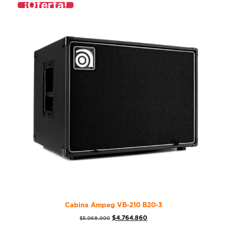
¡Oferta!
Cabina Ampeg VB-210 B20-3
$
4.764.860
$
5.069.000