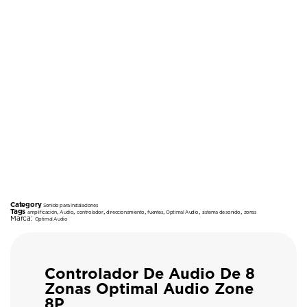
Category
Sonido para Instalaciones
Tags
,
,
,
,
,
,
,
amplificación
Audio
controlador
direccionamiento
fuentes
Optimal Audio
sistema de sonido
zonas
Marca:
Optimal Audio
Controlador De Audio De 8
Zonas Optimal Audio Zone
8P