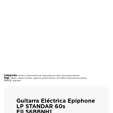
Categories
,
,
,
Guitarras
Guitarras Eléctricas
Instrumentos de cuerda
Instrumentos Musicales
Tags
,
,
,
,
,
,
calidad.
cuerdas
Duosonic
epiphone
guitarra eléctrica
GUITARRAS
instrumentos de cuerdas
Marca:
Epiphone
Guitarra Eléctrica Epiphone
LP STANDAR 60s
EILS6BBNH1