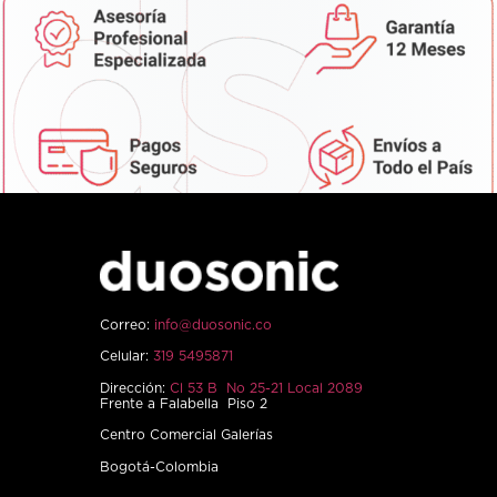
Correo:
info@duosonic.co
Celular:
319 5495871
Dirección:
Cl 53 B No 25-21 Local 2089
Frente a Falabella Piso 2
Centro Comercial Galerías
Bogotá-Colombia