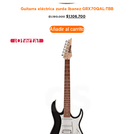
Guitarra eléctrica zurda Ibanez GRX70QAL-TBB
$
1.106.700
$
1.190.000
Añadir al carrito
¡Oferta!