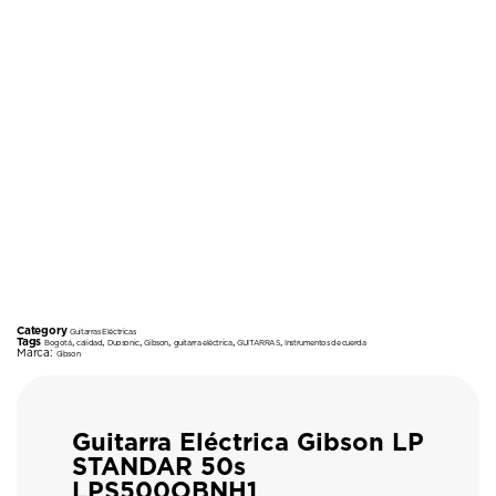
Category
Guitarras Eléctricas
Tags
,
,
,
,
,
,
Bogotá
calidad
Duosonic
Gibson
guitarra eléctrica
GUITARRAS
Instrumentos de cuerda
Marca:
Gibson
Guitarra Eléctrica Gibson LP
STANDAR 50s
LPS500OBNH1