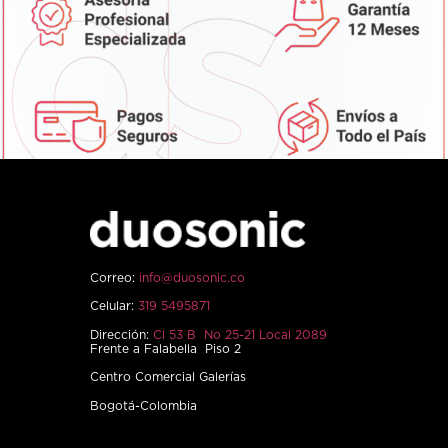
Correo:
info@duosonic.co
Celular:
319 5495871
Dirección:
Cl 53 B No 25-21 Local 2089
Frente a Falabella Piso 2
Centro Comercial Galerías
Bogotá-Colombia