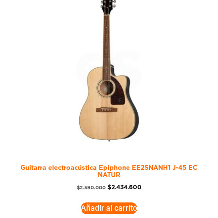
Guitarra electroacústica Epiphone EE2SNANH1 J-45 EC
NATUR
$
2.434.600
$
2.590.000
Añadir al carrito