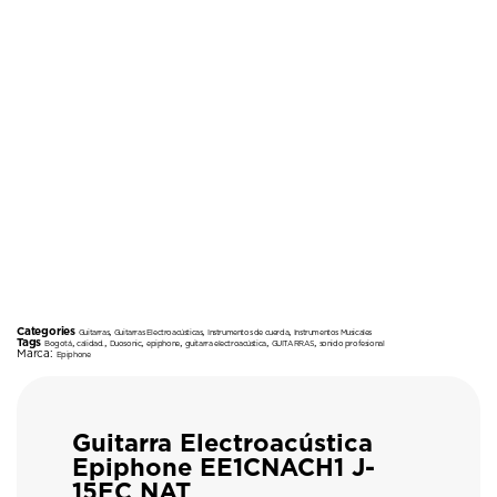
Categories
,
,
,
Guitarras
Guitarras Electroacústicas
Instrumentos de cuerda
Instrumentos Musicales
Tags
,
,
,
,
,
,
Bogotá
calidad.
Duosonic
epiphone
guitarra electroacústica
GUITARRAS
sonido profesional
Marca:
Epiphone
Guitarra Electroacústica
Epiphone EE1CNACH1 J-
15EC NAT