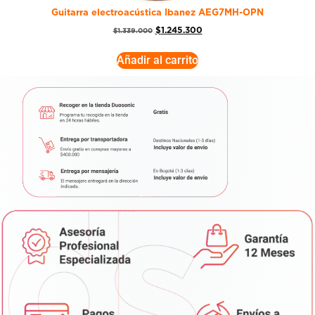
Guitarra electroacústica Ibanez AEG7MH-OPN
$
1.245.300
$
1.339.000
Añadir al carrito