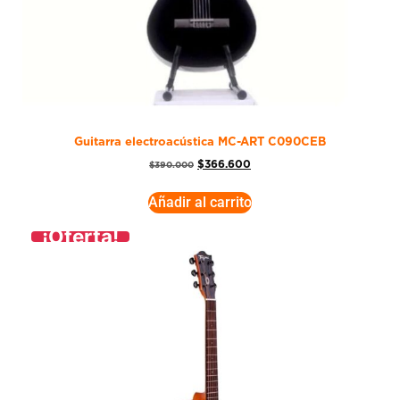
Guitarra electroacústica MC-ART C090CEB
$
366.600
$
390.000
Añadir al carrito
¡Oferta!