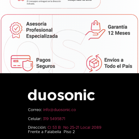
Correo:
info@duosonic.co
Celular:
319 5495871
Dirección:
Cl 53 B No 25-21 Local 2089
Frente a Falabella Piso 2