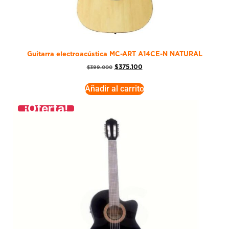
Guitarra electroacústica MC-ART A14CE-N NATURAL
$
375.100
$
399.000
Añadir al carrito
¡Oferta!