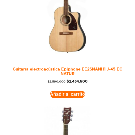
Guitarra electroacústica Epiphone EE2SNANH1 J-45 EC
NATUR
$
2.434.600
$
2.590.000
Añadir al carrito