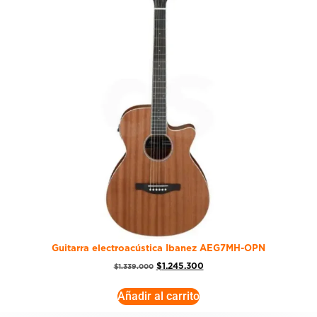
Guitarra electroacústica Ibanez AEG7MH-OPN
$
1.245.300
$
1.339.000
Añadir al carrito