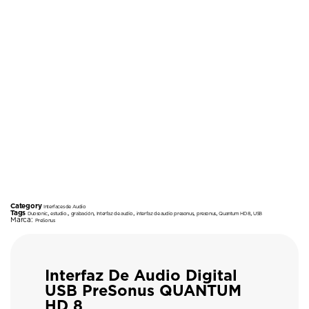
Category
Interfaces de Audio
Tags
,
,
,
,
,
,
,
Duosonic
estudio.
grabación
Interfaz de audio
interfaz de audio presonus
presonus
Quantum HD 8
USB
Marca:
PreSonus
Interfaz De Audio Digital
USB PreSonus QUANTUM
HD 8