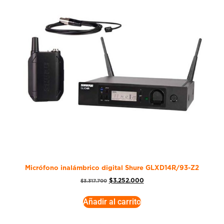
Micrófono inalámbrico digital Shure GLXD14R/93-Z2
$
3.252.000
$
3.317.700
Añadir al carrito