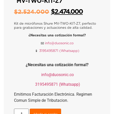
MV-TWO-KIT-Z7
$
2.474.000
$
2.524.000
Kit de micrófonos Shure MV-TWO-KIT-Z7, perfecto
para grabaciones y actuaciones de alta calidad.
¿Necesitas una cotización formal?
📧​
info@duosonic.co
📱​
3195495871 (Whatsapp)
¿Necesitas una cotización formal?
​
info@duosonic.co
​
3195495871 (Whatsapp)
Emitimos Facturación Electrónica. Regimen
Comun Simple de Tributacion.