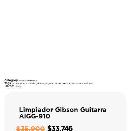
Category
Accesorios Guitarras
Tags
,
,
,
,
,
ACCESORIOS
accesorios guitarras
Bogotá
calidad
Duosonic
Instrumentos Musicales
Marca:
Gibson
Limpiador Gibson Guitarra
AIGG-910
$
33.746
$
35.900