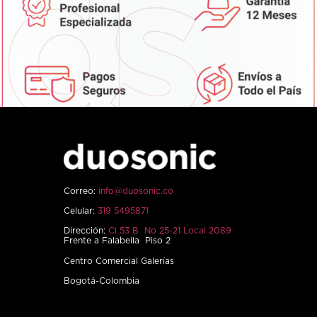
Correo:
info@duosonic.co
Celular:
319 5495871
Dirección:
Cl 53 B No 25-21 Local 2089
Frente a Falabella Piso 2
Centro Comercial Galerías
Bogotá-Colombia