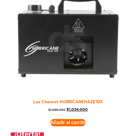
Luz Chauvet HURRICANEHAZE1DX
$
1.034.000
$
1.088.000
Añadir al carrito
¡Oferta!