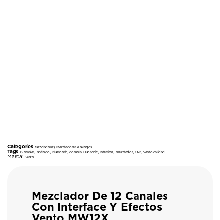
Categories
,
Mezcladores
Mezcladores Analogos
Tags
,
,
,
,
,
,
,
,
12 canales
análogo
Bluetooth
consola
Duosonic
Interface
mezclador
USB
vento calidad
Marca:
Vento
Mezclador De 12 Canales
Con Interface Y Efectos
Vento MW12X