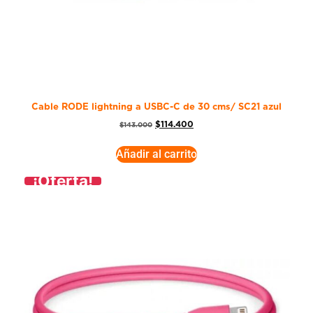
Cable RODE lightning a USBC-C de 30 cms/ SC21 azul
$
114.400
$
143.000
Añadir al carrito
¡Oferta!