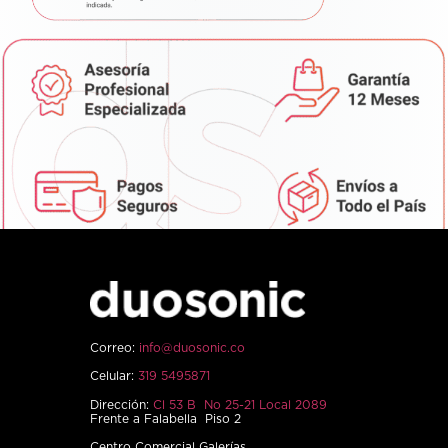
Correo:
info@duosonic.co
Celular:
319 5495871
Dirección:
Cl 53 B No 25-21 Local 2089
Frente a Falabella Piso 2
Centro Comercial Galerías