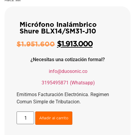
Marca:
Shure
Micrófono Inalámbrico
Shure BLX14/SM31-J10
$
1.913.000
$
1.951.600
¿Necesitas una cotización formal?
​
info@duosonic.co
​
3195495871 (Whatsapp)
Emitimos Facturación Electrónica. Regimen
Comun Simple de Tributacion.
Añadir al carrito