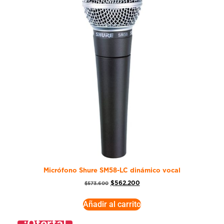
Micrófono Shure SM58-LC dinámico vocal
$
562.200
$
573.600
Añadir al carrito
¡Oferta!