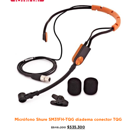
Micrófono Shure SM31FH-TQG diadema conector TQG
$
535.300
$
546.200