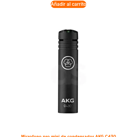
Añadir al carrito
Microfono pro mini de condensador AKG C430