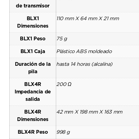
de transmisor
BLX1
110 mm X 64 mm X 21 mm
Dimensiones
BLX1 Peso
75 g
BLX1 Caja
Plástico ABS moldeado
Duración de la
hasta 14 horas (alcalina)
pila
BLX4R
200 Ω
Impedancia de
salida
BLX4R
42 mm X 198 mm X 163 mm
Dimensiones
BLX4R Peso
998 g