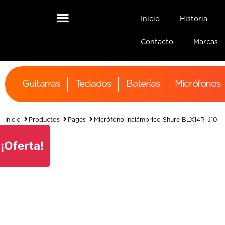
Inicio
Historia
Contacto
Marcas
Guitarras
Teclados
Baterías
Micrófonos
Inicio
Productos
Pages
Micrófono inalámbrico Shure BLX14R-J10
¡Oferta!