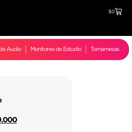
$
0
 de Audio
Monitores de Estudio
Tornamesas
e
9.000