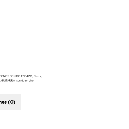
,
,
FONOS SONIDO EN VIVO
Shure
,
A GUITARRA
sonido en vivo
nes (0)