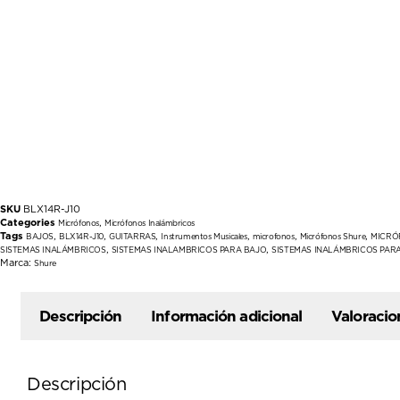
SKU
BLX14R-J10
Categories
,
Micrófonos
Micrófonos Inalámbricos
Tags
,
,
,
,
,
,
BAJOS
BLX14R-J10
GUITARRAS
Instrumentos Musicales
microfonos
Micrófonos Shure
MICRÓ
,
,
SISTEMAS INALÁMBRICOS
SISTEMAS INALAMBRICOS PARA BAJO
SISTEMAS INALÁMBRICOS PAR
Marca:
Shure
Descripción
Información adicional
Valoracio
Descripción