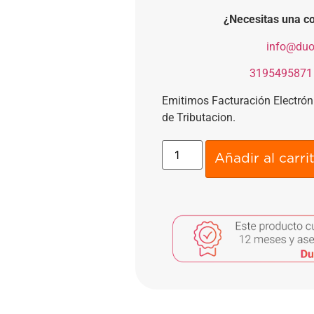
¿Necesitas una co
​
info@duo
​
3195495871
Emitimos Facturación Electró
de Tributacion.
Añadir al carri