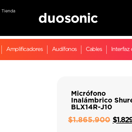
Tienda
Amplificadores
Audífonos
Cables
Interfaz
Micrófono
Inalámbrico Shur
BLX14R-J10
$
1.865.900
$
1.82