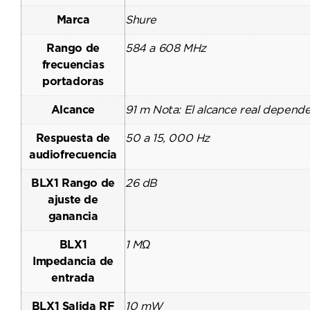
Marca
Shure
Rango de
584 a 608 MHz
frecuencias
portadoras
Alcance
91 m Nota: El alcance real depende 
Respuesta de
50 a 15, 000 Hz
audiofrecuencia
BLX1 Rango de
26 dB
ajuste de
ganancia
BLX1
1 MΩ
Impedancia de
entrada
BLX1 Salida RF
10 mW