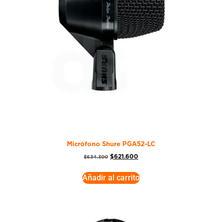
Micrófono Shure PGA52-LC
$
621.600
$
634.300
Añadir al carrito