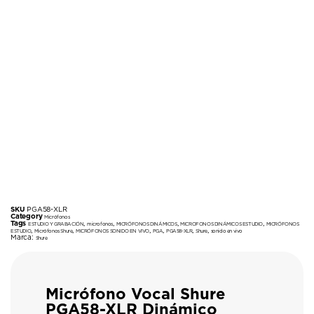
SKU
PGA58-XLR
Category
Micrófonos
Tags
,
,
,
,
ESTUDIO Y GRABACIÓN
microfonos
MICRÓFONOS DINÁMICOS
MICROFONOS DINÁMICOS ESTUDIO
MICRÓFONOS
,
,
,
,
,
,
ESTUDIO
Micrófonos Shure
MICRÓFONOS SONIDO EN VIVO
PGA
PGA58-XLR
Shure
sonido en vivo
Marca:
Shure
Micrófono Vocal Shure
PGA58-XLR Dinámico