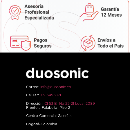
Correo:
info@duosonic.co
Celular:
319 5495871
Dirección:
Cl 53 B No 25-21 Local 2089
Frente a Falabella Piso 2
Centro Comercial Galerías
Bogotá-Colombia