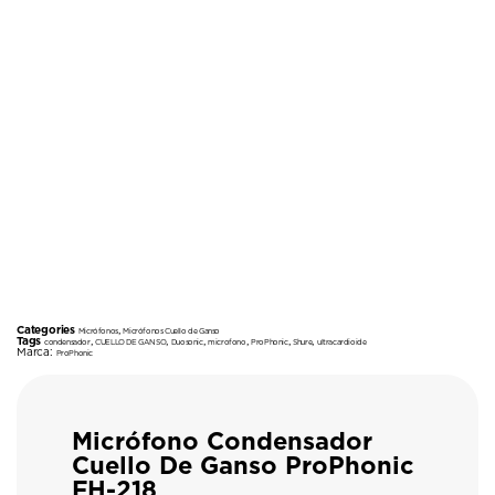
Categories
,
Micrófonos
Micrófonos Cuello de Ganso
Tags
,
,
,
,
,
,
condensador
CUELLO DE GANSO
Duosonic
microfono
ProPhonic
Shure
ultracardioide
Marca:
ProPhonic
Micrófono Condensador
Cuello De Ganso ProPhonic
FH-218