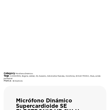
Category
Micrófonos Dinámicos
Tags
,
,
,
,
,
,
,
,
,
ACCESORIOS
Bogotá
calidad
DS
Duosonic
Instrumentos Musicales
microfonos
SE ELECTRONIC
Shure
sonido
profesional
Marca:
SE Electronic
Micrófono Dinámico
Supercardioide SE