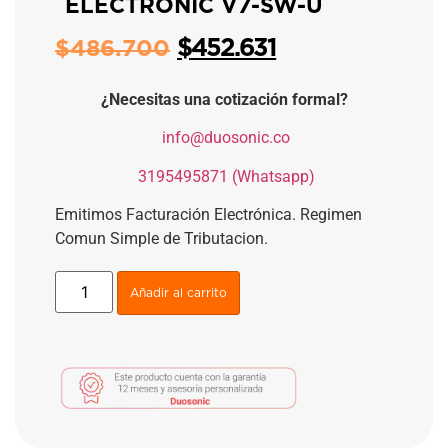
ELECTRONIC V7-SW-U
$
452.631
$
486.700
¿Necesitas una cotización formal?
​
info@duosonic.co
​
3195495871 (Whatsapp)
Emitimos Facturación Electrónica. Regimen
Comun Simple de Tributacion.
Añadir al carrito