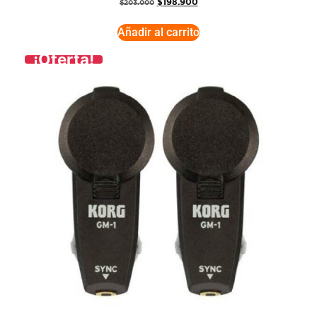
$
198.900
$
203.000
Añadir al carrito
¡Oferta!