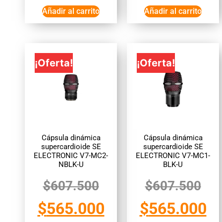
Añadir al carrito
Añadir al carrito
¡Oferta!
¡Oferta!
Cápsula dinámica
Cápsula dinámica
supercardioide SE
supercardioide SE
ELECTRONIC V7-MC2-
ELECTRONIC V7-MC1-
NBLK-U
BLK-U
$
607.500
$
607.500
$
565.000
$
565.000