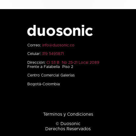
Correo:
info@duosonic.co
Celular:
319 5495871
Dirección:
Cl 53 B No 25-21 Local 2089
Frente a Falabella Piso 2
Centro Comercial Galerías
Bogotá-Colombia
Términos y Condiciones
© Duosonic
Derechos Reservados