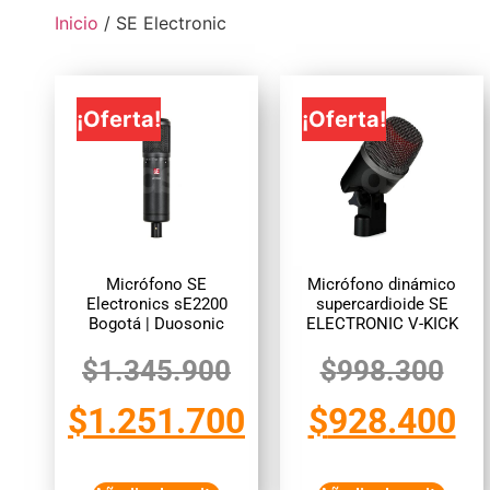
Inicio
/ SE Electronic
¡Oferta!
¡Oferta!
Micrófono SE
Micrófono dinámico
Electronics sE2200
supercardioide SE
Bogotá | Duosonic
ELECTRONIC V-KICK
$
1.345.900
$
998.300
$
1.251.700
$
928.400