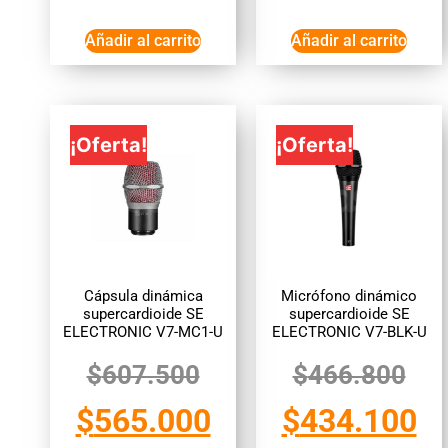
Añadir al carrito
Añadir al carrito
¡Oferta!
¡Oferta!
Cápsula dinámica
Micrófono dinámico
supercardioide SE
supercardioide SE
ELECTRONIC V7-MC1-U
ELECTRONIC V7-BLK-U
$
607.500
$
466.800
$
565.000
$
434.100