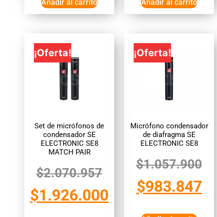
Añadir al carrito
Añadir al carrito
¡Oferta!
¡Oferta!
Set de micrófonos de
Micrófono condensador
condensador SE
de diafragma SE
ELECTRONIC SE8
ELECTRONIC SE8
MATCH PAIR
$
1.057.900
$
2.070.957
$
983.847
$
1.926.000