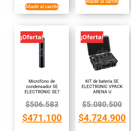
Añadir al carrito
Añadir al carrito
¡Oferta!
¡Oferta!
Micrófono de
KIT de batería SE
condensador SE
ELECTRONIC VPACK
ELECTRONIC SE7
ARENA U
$
506.583
$
5.080.500
$
471.100
$
4.724.900