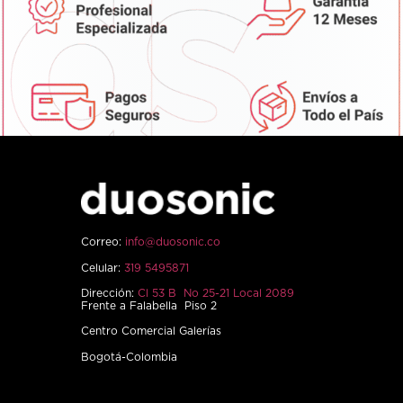
Correo:
info@duosonic.co
Celular:
319 5495871
Dirección:
Cl 53 B No 25-21 Local 2089
Frente a Falabella Piso 2
Centro Comercial Galerías
Bogotá-Colombia