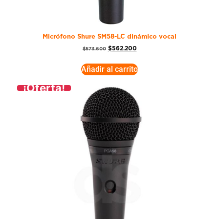
Micrófono Shure SM58-LC dinámico vocal
$
562.200
$
573.600
Añadir al carrito
¡Oferta!