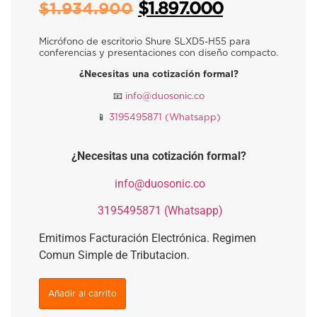
$
1.897.000
$
1.934.900
Micrófono de escritorio Shure SLXD5-H55 para
conferencias y presentaciones con diseño compacto.
¿Necesitas una cotización formal?
📧​
info@duosonic.co
📱​
3195495871 (Whatsapp)
¿Necesitas una cotización formal?
​
info@duosonic.co
​
3195495871 (Whatsapp)
Emitimos Facturación Electrónica. Regimen
Comun Simple de Tributacion.
Añadir al carrito