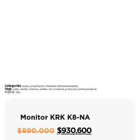
Categories
,
,
Audio y Amplificación
Monitores
Monitores de Estudio
Tags
,
,
,
,
,
,
,
Audio
calidad.
Duosonic
estudio.
krk
monitores
producción
sonido profesional
Marca:
KRK
Monitor KRK K8-NA
$
930.600
$
990.000