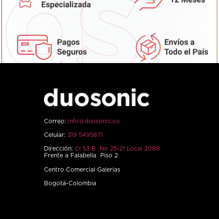
Correo:
info@duosonic.co
Celular:
319 5495871
Dirección:
Cl 53 B No 25-21 Local 2089
Frente a Falabella Piso 2
Centro Comercial Galerías
Bogotá-Colombia