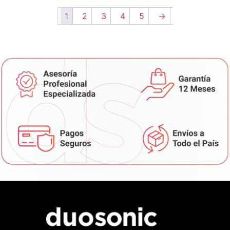
1
2
3
4
5
→