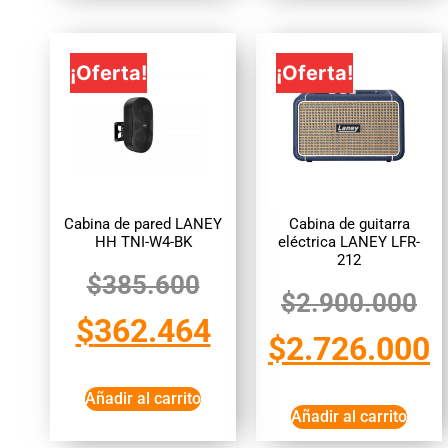
¡Oferta!
¡Oferta!
Cabina de pared LANEY
Cabina de guitarra
HH TNI-W4-BK
eléctrica LANEY LFR-
212
$
385.600
$
2.900.000
$
362.464
$
2.726.000
Añadir al carrito
Añadir al carrito