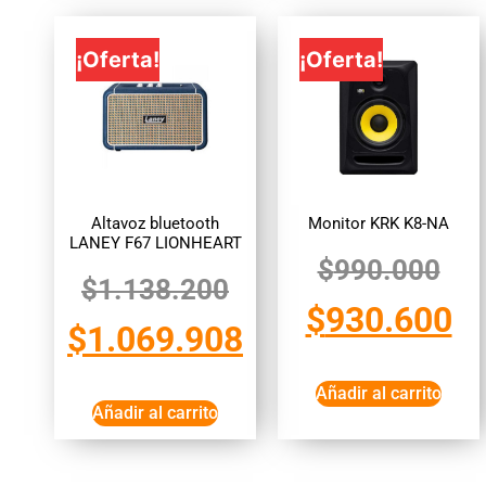
¡Oferta!
¡Oferta!
Altavoz bluetooth
Monitor KRK K8-NA
LANEY F67 LIONHEART
$
990.000
$
1.138.200
$
930.600
$
1.069.908
Añadir al carrito
Añadir al carrito