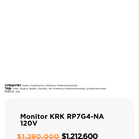
Categories
,
,
Audio y Amplificación
Monitores
Monitores de Estudio
Tags
,
,
,
,
,
,
,
Audio
Bogotá
calidad.
Duosonic
krk
monitores
monitores de estudio
produccion musical
Marca:
KRK
Monitor KRK RP7G4-NA
120V
$
1.212.600
$
1.290.000