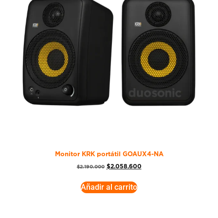
Monitor KRK portátil GOAUX4-NA
$
2.058.600
$
2.190.000
Añadir al carrito