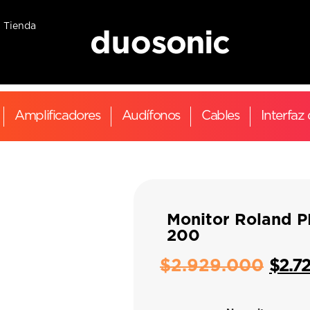
Tienda
Amplificadores
Audífonos
Cables
Interfaz
Monitor Roland P
200
$
2.929.000
$
2.7