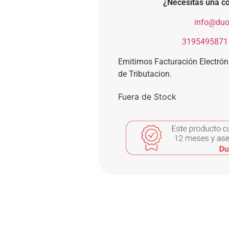
¿Necesitas una co
​
info@duo
​
3195495871
Emitimos Facturación Electró
de Tributacion.
Fuera de Stock