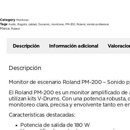
Category
Monitores
Tags
,
,
,
,
,
,
,
Audio
Bogotá
calidad
Duosonic
monitores
PM-200
Roland
sonido profesional
Marca:
Roland
Descripción
Información adicional
Valoracio
Descripción
Monitor de escenario Roland PM-200 – Sonido pr
El Roland PM-200 es un monitor amplificado de a
utilizan kits V-Drums. Con una potencia robusta,
monitoreo clara, precisa y envolvente tanto en 
Características destacadas:
Potencia de salida de 180 W