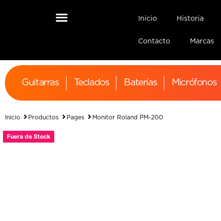
Inicio
Historia
Contacto
Marcas
Guitarras
Teclados
Baterías
Micrófonos
Inicio
Productos
Pages
Monitor Roland PM-200
Fuera de Stock