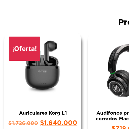
Pr
¡Oferta!
Auriculares Korg L1
Audífonos pr
cerrados Ma
$
1.640.000
$
1.726.000
$
718