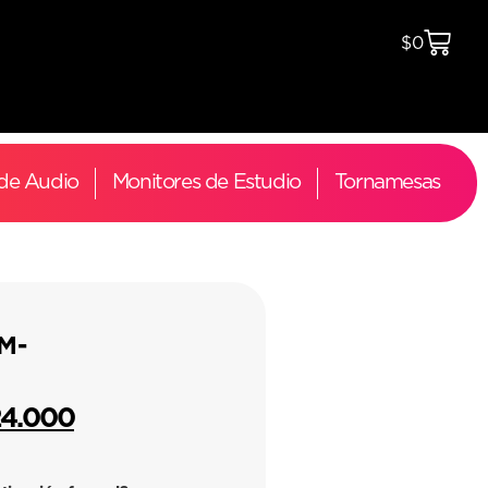
$
0
 de Audio
Monitores de Estudio
Tornamesas
M-
24.000