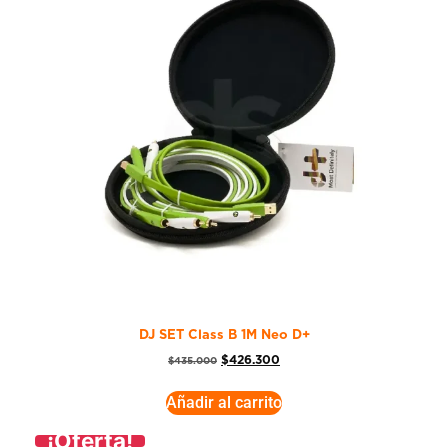
DJ SET Class B 1M Neo D+
$
426.300
$
435.000
Añadir al carrito
¡Oferta!