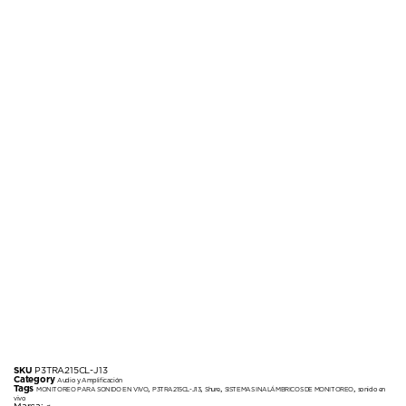
SKU
P3TRA215CL-J13
Category
Audio y Amplificación
Tags
,
,
,
,
MONITOREO PARA SONIDO EN VIVO
P3TRA215CL-J13
Shure
SISTEMAS INALÁMBRICOS DE MONITOREO
sonido en
vivo