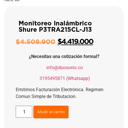
Marca:
Shure
Monitoreo Inalámbrico
Shure P3TRA215CL-J13
$
4.419.000
$
4.508.900
¿Necesitas una cotización formal?
​
info@duosonic.co
​
3195495871 (Whatsapp)
Emitimos Facturación Electrónica. Regimen
Comun Simple de Tributacion.
Añadir al carrito