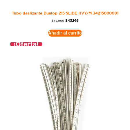
Tubo deslizante Dunlop 215 SLIDE HVY/M 34215000001
$
43.146
$
45.900
Añadir al carrito
¡Oferta!