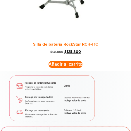
Silla de batería RockStar RCH-T1C
$
125.800
$
131.000
Añadir al carrito