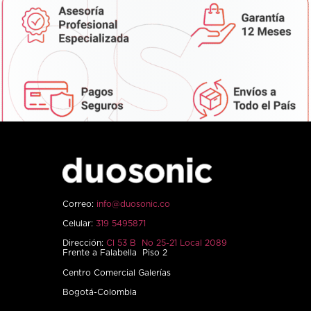
Correo:
info@duosonic.co
Celular:
319 5495871
Dirección:
Cl 53 B No 25-21 Local 2089
Frente a Falabella Piso 2
Centro Comercial Galerías
Bogotá-Colombia