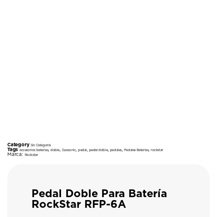
Category
Sin Categoría
Tags
,
,
,
,
,
,
,
accesorios baterias
doble
Duosonic
pedal
pedal doble
pedales
Pedales Baterías
rockstar
Marca:
Rockstar
Pedal Doble Para Batería
RockStar RFP-6A