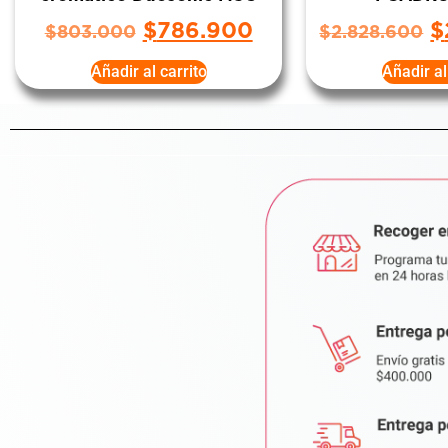
$
786.900
$
$
803.000
$
2.828.600
Añadir al carrito
Añadir al