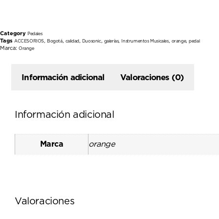
Category
Pedales
Tags
,
,
,
,
,
,
,
ACCESORIOS
Bogotá
calidad
Duosonic
galerías
Instrumentos Musicales
orange
pedal
Marca:
Orange
Información adicional
Valoraciones (0)
Información adicional
Marca
orange
Valoraciones