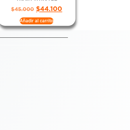
$
44.100
$
45.000
Añadir al carrito