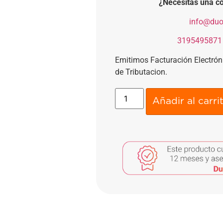
¿Necesitas una co
​
info@duo
​
3195495871
Emitimos Facturación Electró
de Tributacion.
Añadir al carri