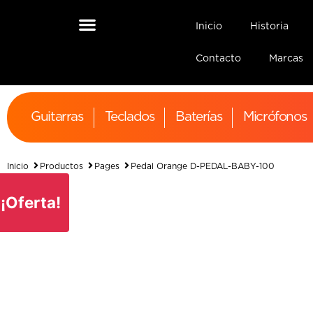
Inicio
Historia
Contacto
Marcas
Guitarras
Teclados
Baterías
Micrófonos
Inicio
Productos
Pages
Pedal Orange D-PEDAL-BABY-100
¡Oferta!