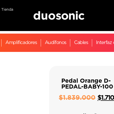
Tienda
Amplificadores
Audífonos
Cables
Interfaz
Pedal Orange D-
PEDAL-BABY-100
$
1.839.000
$
1.71