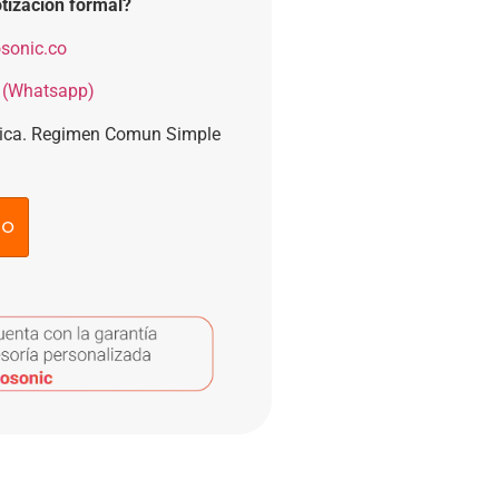
tización formal?
sonic.co
 (Whatsapp)
nica. Regimen Comun Simple
to