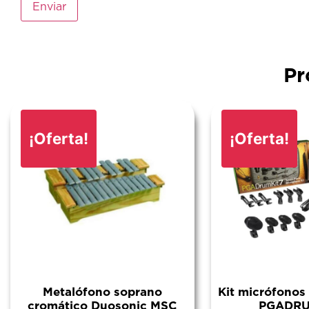
Pr
¡Oferta!
¡Oferta!
Metalófono soprano
Kit micrófonos
cromático Duosonic MSC
PGADRU