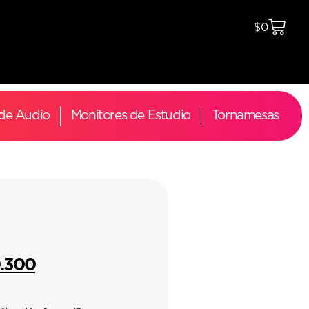
$
0
 de Audio
Monitores de Estudio
Tornamesas
0.300