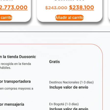
2.773.000
$
238.100
$
243.000
 carrito
Añadir al carrito