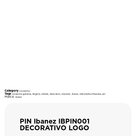
Category
Accesorios
Tags
,
,
,
,
,
,
,
accesorios guitarras
Bogotá
calidad
decorativo
Duosonic
Ibanez
Instrumentos Musicales
pin
Marca:
Ibanez
PIN Ibanez IBPIN001
DECORATIVO LOGO