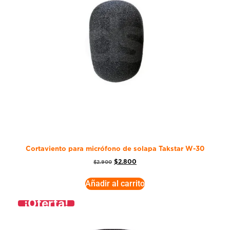
Cortaviento para micrófono de solapa Takstar W-30
$
2.800
$
2.900
Añadir al carrito
¡Oferta!