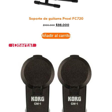
Soporte de guitarra Proel FC720
$
98.000
$
103.000
Añadir al carrito
¡Oferta!