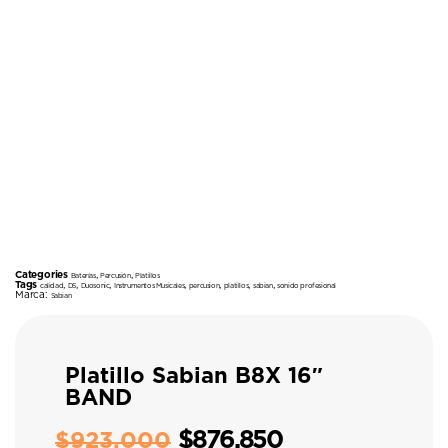
Categories
,
,
Baterías
Percusión
Platillos
Tags
,
,
,
,
,
,
,
calidad
DS
Duosonic
Instrumentos Musicales
percusion
platillos
sabian
sonido profesional
Marca:
Sabian
Platillo Sabian B8X 16″
BAND
$
876.850
$
923.000