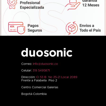
Correo:
info@duosonic.co
Celular:
319 5495871
Dirección:
Cl 53 B No 25-21 Local 2089
Frente a Falabella Piso 2
Centro Comercial Galerías
Bogotá-Colombia