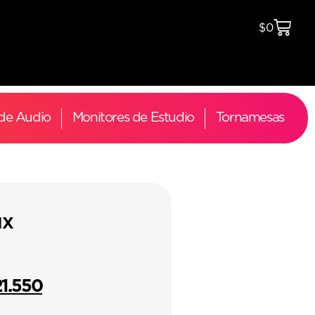
$
0
 de Audio
Monitores de Estudio
Tornamesas
HX
21.550