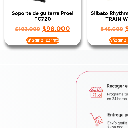
Soporte de guitarra Proel
Silbato Rhyth
FC720
TRAIN W
$
98.000
$
103.000
$
45.000
Añadir al carrito
Añadir al