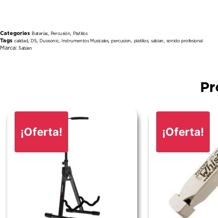
Categories
,
,
Baterías
Percusión
Platillos
Tags
,
,
,
,
,
,
,
calidad
DS
Duosonic
Instrumentos Musicales
percusion
platillos
sabian
sonido profesional
Marca:
Sabian
Pr
¡Oferta!
¡Oferta!