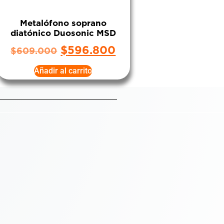
Metalófono soprano
diatónico Duosonic MSD
$
596.800
$
609.000
Añadir al carrito