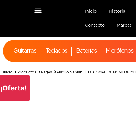
Inicio
Historia
Contacto
Marcas
Guitarras
Teclados
Baterías
Micrófonos
Inicio
Productos
Pages
Platillo Sabian HHX COMPLEX 14″ MEDIUM
¡Oferta!