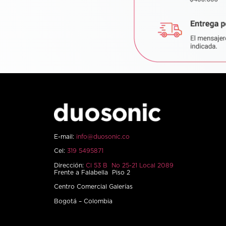
E-mail:
info@duosonic.co
Cel:
319 5495871
Dirección:
Cl 53 B No 25-21 Local 2089
Frente a Falabella Piso 2
Centro Comercial Galerías
Bogotá – Colombia