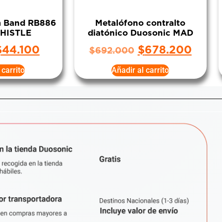
m Band RB886
Metalófono contralto
HISTLE
diatónico Duosonic MAD
$
44.100
$
678.200
$
692.000
 carrito
Añadir al carrito