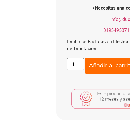
¿Necesitas una co
​
info@duo
​
3195495871
Emitimos Facturación Electró
de Tributacion.
Añadir al carri