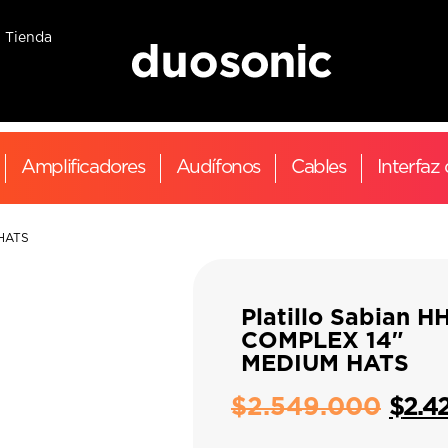
Tienda
Amplificadores
Audífonos
Cables
Interfaz
 HATS
Platillo Sabian H
COMPLEX 14″
MEDIUM HATS
$
2.549.000
$
2.4