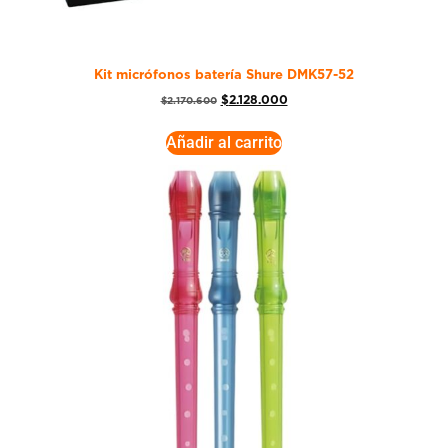
Kit micrófonos batería Shure DMK57-52
$
2.128.000
$
2.170.600
Añadir al carrito