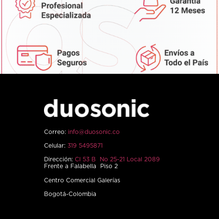
Correo:
info@duosonic.co
Celular:
319 5495871
Dirección:
Cl 53 B No 25-21 Local 2089
Frente a Falabella Piso 2
Centro Comercial Galerías
Bogotá-Colombia