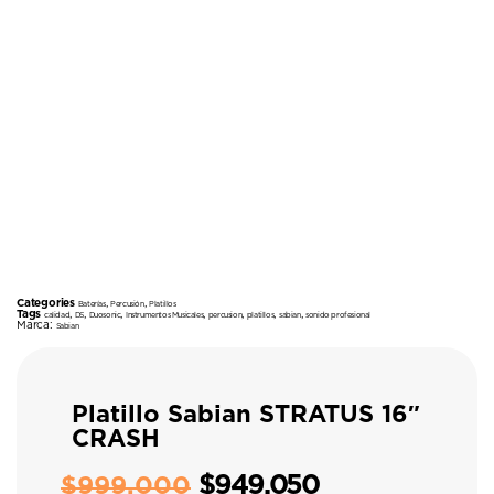
Categories
,
,
Baterías
Percusión
Platillos
Tags
,
,
,
,
,
,
,
calidad
DS
Duosonic
Instrumentos Musicales
percusion
platillos
sabian
sonido profesional
Marca:
Sabian
Platillo Sabian STRATUS 16″
CRASH
$
949.050
$
999.000