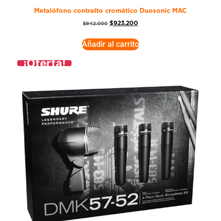
Metalófono contralto cromático Duosonic MAC
$
923.200
$
942.000
Añadir al carrito
¡Oferta!